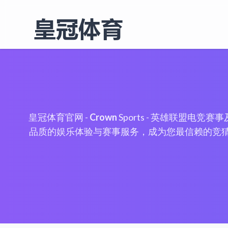
皇冠体育官网 -
Crown
Sports - 英雄联盟电
品质的娱乐体验与赛事服务，成为您最信赖的竞猜