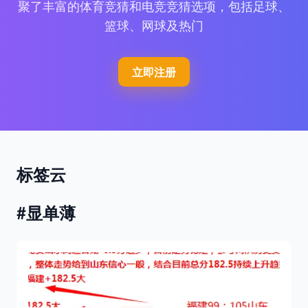
聚了丰富的体育竞猜和电竞竞猜选项，包括足球、
篮球、网球及热门
立即注册
标签云
#显单薄