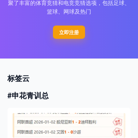
聚了丰富的体育竞猜和电竞竞猜选项，包括足球、
篮球、网球及热门
立即注册
标签云
#申花青训总