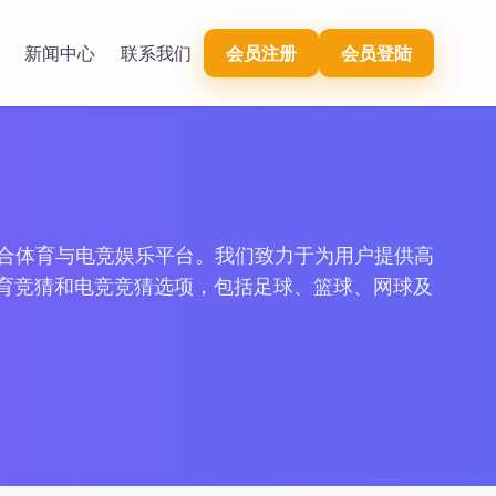
育
新闻中心
联系我们
会员注册
会员登陆
），您的综合体育与电竞娱乐平台。我们致力于为用户提供高
体育竞猜和电竞竞猜选项，包括足球、篮球、网球及