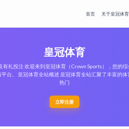
首页
关于皇冠体
皇冠体育
竞赛事及有礼投注 欢迎来到皇冠体育（Crown Sports
平台。 皇冠体育全站概述 皇冠体育全站汇聚了丰富的
热门
立即注册