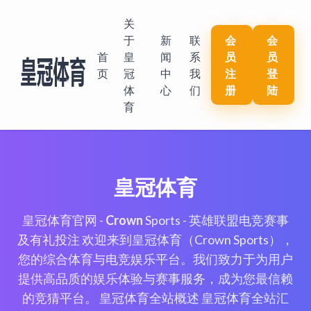
关
于
新
联
会
会
首
皇
闻
系
员
员
页
冠
中
我
注
登
体
心
们
册
陆
育
皇冠体育
皇冠体育官网 -
Crown
Sports - 英雄联盟电竞赛事
及有礼投注 欢迎来到皇冠体育（Crown Sports），
您的综合体育与电竞娱乐平台。我们致力于为用户
提供高品质的娱乐体验与赛事服务，成为您最信赖
的竞猜平台。 皇冠体育全站概述 皇冠体育全站汇