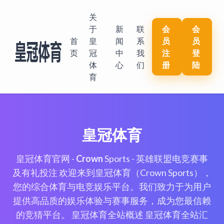
关
于
新
联
会
会
首
皇
闻
系
员
员
页
冠
中
我
注
登
体
心
们
册
陆
育
皇冠体育
皇冠体育官网 -
Crown
Sports - 英雄联盟电竞赛事
及有礼投注 欢迎来到皇冠体育（Crown Sports），
您的综合体育与电竞娱乐平台。我们致力于为用户
提供高品质的娱乐体验与赛事服务，成为您最信赖
的竞猜平台。 皇冠体育全站概述 皇冠体育全站汇