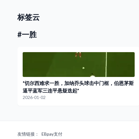
标签云
#一胜
“切尔西难求一胜，加纳乔头球击中门框，伯恩茅斯
逼平蓝军三连平悬疑迭起”
2026-01-02
友情链接：
EBpay支付