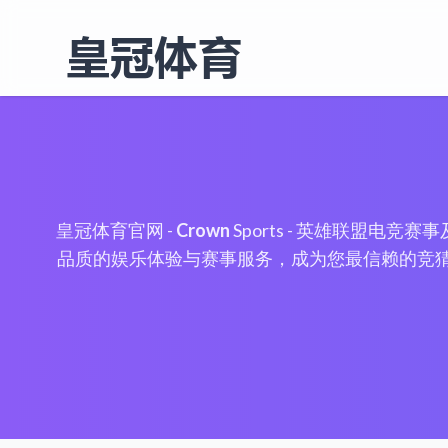
皇冠体育官网 -
Crown
Sports - 英雄联盟电
品质的娱乐体验与赛事服务，成为您最信赖的竞猜