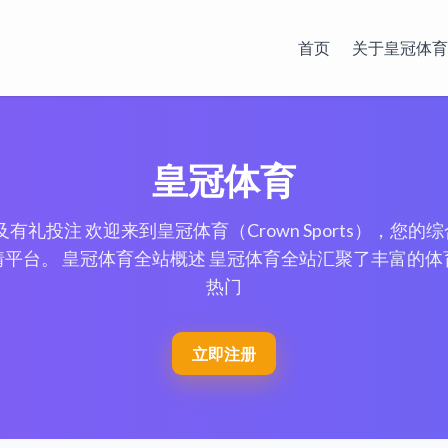
首页
关于皇冠体
皇冠体育
竞赛事及有礼投注 欢迎来到皇冠体育（Crown Sports
平台。 皇冠体育全站概述 皇冠体育全站汇聚了丰富的
热门
立即注册