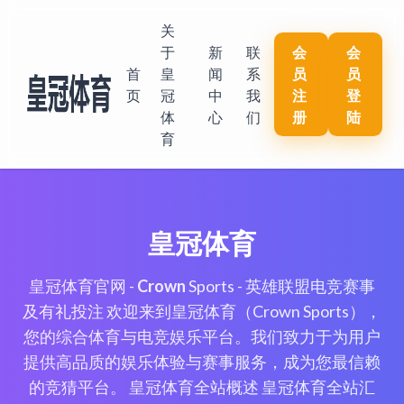
关
于
新
联
会
会
首
皇
闻
系
员
员
页
冠
中
我
注
登
体
心
们
册
陆
育
皇冠体育
皇冠体育官网 -
Crown
Sports - 英雄联盟电竞赛事
及有礼投注 欢迎来到皇冠体育（Crown Sports），
您的综合体育与电竞娱乐平台。我们致力于为用户
提供高品质的娱乐体验与赛事服务，成为您最信赖
的竞猜平台。 皇冠体育全站概述 皇冠体育全站汇