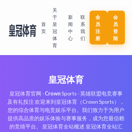
关
于
新
联
会
会
首
皇
闻
系
员
员
页
冠
中
我
注
登
体
心
们
册
陆
育
皇冠体育
皇冠体育官网 -
Crown
Sports - 英雄联盟电竞赛事
及有礼投注 欢迎来到皇冠体育（Crown Sports），
您的综合体育与电竞娱乐平台。我们致力于为用户
提供高品质的娱乐体验与赛事服务，成为您最信赖
的竞猜平台。 皇冠体育全站概述 皇冠体育全站汇