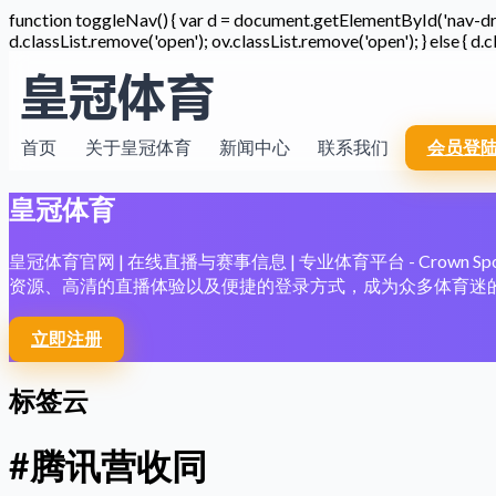
function toggleNav() { var d = document.getElementById('nav-drawer
d.classList.remove('open'); ov.classList.remove('open'); } else { d.cl
首页
关于皇冠体育
新闻中心
联系我们
会员登
皇冠体育
皇冠体育官网 | 在线直播与赛事信息 | 专业体育平台 - Cr
资源、高清的直播体验以及便捷的登录方式，成为众多体育迷
立即注册
标签云
#腾讯营收同