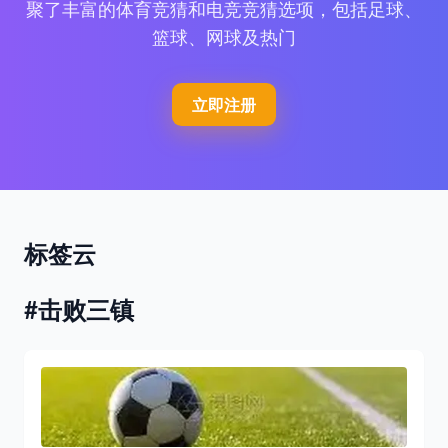
聚了丰富的体育竞猜和电竞竞猜选项，包括足球、
篮球、网球及热门
立即注册
标签云
#击败三镇