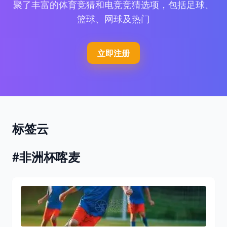
聚了丰富的体育竞猜和电竞竞猜选项，包括足球、
篮球、网球及热门
立即注册
标签云
#非洲杯喀麦