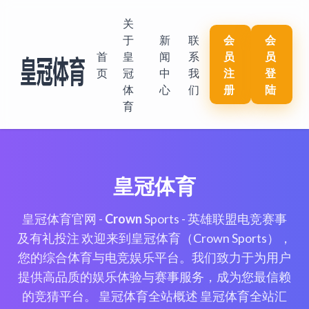
关
于
新
联
会
会
首
皇
闻
系
员
员
页
冠
中
我
注
登
体
心
们
册
陆
育
皇冠体育
皇冠体育官网 -
Crown
Sports - 英雄联盟电竞赛事
及有礼投注 欢迎来到皇冠体育（Crown Sports），
您的综合体育与电竞娱乐平台。我们致力于为用户
提供高品质的娱乐体验与赛事服务，成为您最信赖
的竞猜平台。 皇冠体育全站概述 皇冠体育全站汇