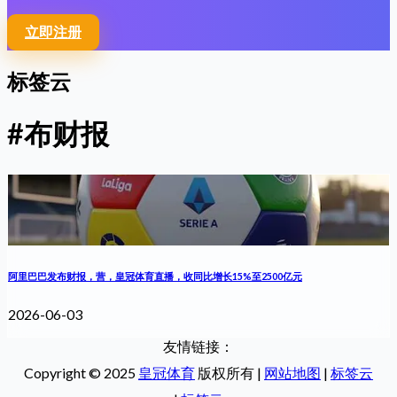
立即注册
标签云
#布财报
阿里巴巴发布财报，营，皇冠体育直播，收同比增长15%至2500亿元
2026-06-03
友情链接：
Copyright © 2025
皇冠体育
版权所有 |
网站地图
|
标签云