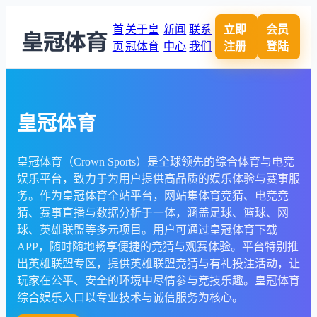
首
关于皇
新闻
联系
立即
会员
页
冠体育
中心
我们
注册
登陆
皇冠体育
皇冠体育（Crown Sports）是全球领先的综合体育与电竞
娱乐平台，致力于为用户提供高品质的娱乐体验与赛事服
务。作为皇冠体育全站平台，网站集体育竞猜、电竞竞
猜、赛事直播与数据分析于一体，涵盖足球、篮球、网
球、英雄联盟等多元项目。用户可通过皇冠体育下载
APP，随时随地畅享便捷的竞猜与观赛体验。平台特别推
出英雄联盟专区，提供英雄联盟竞猜与有礼投注活动，让
玩家在公平、安全的环境中尽情参与竞技乐趣。皇冠体育
综合娱乐入口以专业技术与诚信服务为核心。