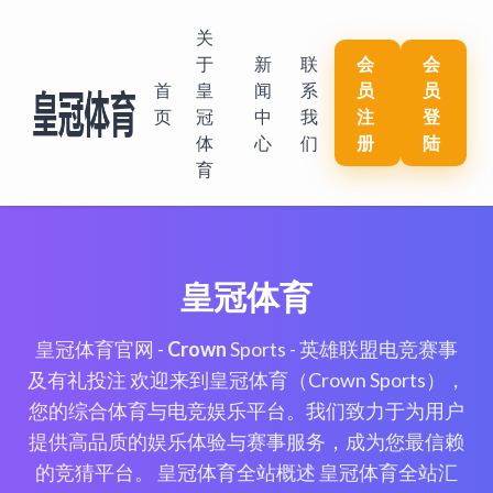
关
于
新
联
会
会
首
皇
闻
系
员
员
页
冠
中
我
注
登
体
心
们
册
陆
育
皇冠体育
皇冠体育官网 -
Crown
Sports - 英雄联盟电竞赛事
及有礼投注 欢迎来到皇冠体育（Crown Sports），
您的综合体育与电竞娱乐平台。我们致力于为用户
提供高品质的娱乐体验与赛事服务，成为您最信赖
的竞猜平台。 皇冠体育全站概述 皇冠体育全站汇