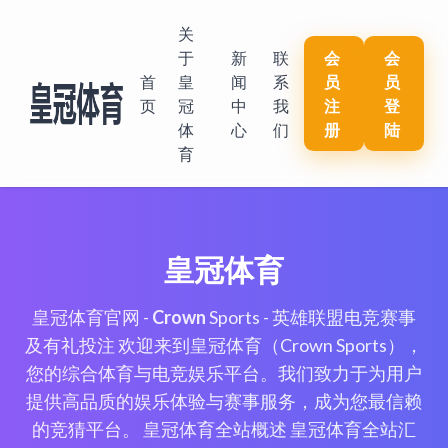
关
于
新
联
会
会
首
皇
闻
系
员
员
页
冠
中
我
注
登
体
心
们
册
陆
育
皇冠体育
皇冠体育官网 -
Crown
Sports - 英雄联盟电竞赛事
及有礼投注 欢迎来到皇冠体育（Crown Sports），
您的综合体育与电竞娱乐平台。我们致力于为用户
提供高品质的娱乐体验与赛事服务，成为您最信赖
的竞猜平台。 皇冠体育全站概述 皇冠体育全站汇