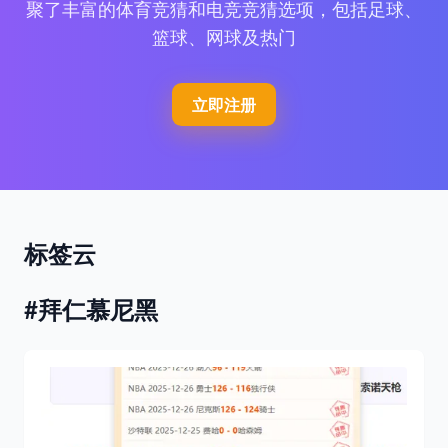
聚了丰富的体育竞猜和电竞竞猜选项，包括足球、
篮球、网球及热门
立即注册
标签云
#拜仁慕尼黑