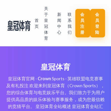
关
于
新
联
会
会
首
皇
闻
系
员
员
页
冠
中
我
注
登
体
心
们
册
陆
育
皇冠体育
皇冠体育官网 -
Crown
Sports - 英雄联盟电竞赛事
及有礼投注 欢迎来到皇冠体育（Crown Sports），
您的综合体育与电竞娱乐平台。我们致力于为用户
提供高品质的娱乐体验与赛事服务，成为您最信赖
的竞猜平台。 皇冠体育全站概述 皇冠体育全站汇