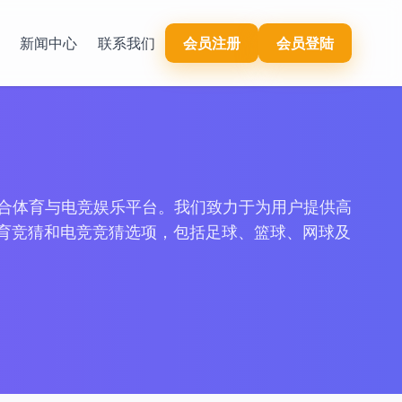
育
新闻中心
联系我们
会员注册
会员登陆
），您的综合体育与电竞娱乐平台。我们致力于为用户提供高
体育竞猜和电竞竞猜选项，包括足球、篮球、网球及