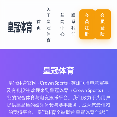
关
于
新
联
会
会
首
皇
闻
系
员
员
页
冠
中
我
注
登
体
心
们
册
陆
育
皇冠体育
皇冠体育官网 -
Crown
Sports - 英雄联盟电竞赛事
及有礼投注 欢迎来到皇冠体育（Crown Sports），
您的综合体育与电竞娱乐平台。我们致力于为用户
提供高品质的娱乐体验与赛事服务，成为您最信赖
的竞猜平台。 皇冠体育全站概述 皇冠体育全站汇