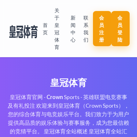
关
于
新
联
会
会
首
皇
闻
系
员
员
页
冠
中
我
注
登
体
心
们
册
陆
育
皇冠体育
皇冠体育官网 -
Crown
Sports - 英雄联盟电竞赛事
及有礼投注 欢迎来到皇冠体育（Crown Sports），
您的综合体育与电竞娱乐平台。我们致力于为用户
提供高品质的娱乐体验与赛事服务，成为您最信赖
的竞猜平台。 皇冠体育全站概述 皇冠体育全站汇