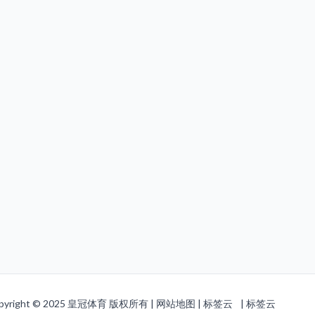
pyright © 2025
皇冠体育
版权所有 |
网站地图
|
标签云
|
标签云