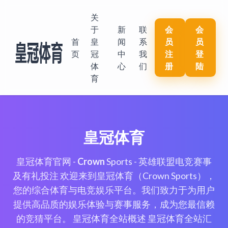
关
于
新
联
会
会
首
皇
闻
系
员
员
页
冠
中
我
注
登
体
心
们
册
陆
育
皇冠体育
皇冠体育官网 -
Crown
Sports - 英雄联盟电竞赛事
及有礼投注 欢迎来到皇冠体育（Crown Sports），
您的综合体育与电竞娱乐平台。我们致力于为用户
提供高品质的娱乐体验与赛事服务，成为您最信赖
的竞猜平台。 皇冠体育全站概述 皇冠体育全站汇