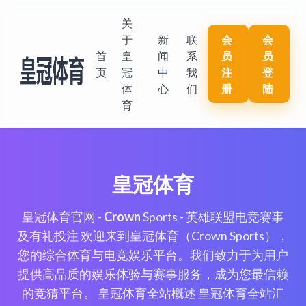
关
于
新
联
会
会
首
皇
闻
系
员
员
页
冠
中
我
注
登
体
心
们
册
陆
育
皇冠体育
皇冠体育官网 -
Crown
Sports - 英雄联盟电竞赛事
及有礼投注 欢迎来到皇冠体育（Crown Sports），
您的综合体育与电竞娱乐平台。我们致力于为用户
提供高品质的娱乐体验与赛事服务，成为您最信赖
的竞猜平台。 皇冠体育全站概述 皇冠体育全站汇