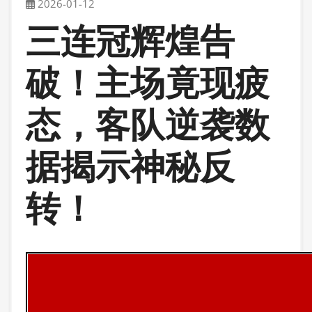
2026-01-12
三连冠辉煌告
破！主场竟现疲
态，客队逆袭数
据揭示神秘反
转！