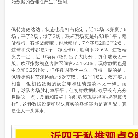
始数据的合理性产生了疑问。
佩特捷德这边，状态也是相当稳定，近10场比赛赢了6
场，平了2场，输了2场，联杯赛场更是4战3胜1平，稳
健得很。客场战绩嘛，也就那样，7个客场2胜3平2负，
进球和失球都是7个，净胜球0，胜利率28.6%。进攻端
火力十足，近10场有7场打出了大比分，防守端表现一
般。欧亚指数初盘客胜区间在2.51-2.88，玩家数据也是
中立和0.25让位，但多数调整为中立。值得一提的是，
佩特捷德和艾尔格纳近5次交锋，胜2平1负2，双方实力
相当，但初始数据的设定却和往绩走势不太一样。而
且，球队客场胜利率平平，但初始数据却似乎没有充分
反映这一点，反而和联杯上的强势表现显得有些“假模假
样”，这种数据设定和球队真实的客场能力是否匹配，真
是让人一头雾水。