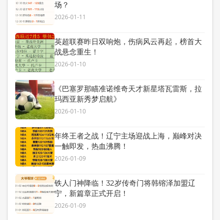
场？
2026-01-11
英超联赛昨日双响炮，伤病风云再起，榜首大
战悬念重生！
2026-01-10
《巴塞罗那瞄准诺维奇天才新星塔瓦雷斯，拉
玛西亚新秀梦启航》
2026-01-10
年终王者之战！辽宁主场迎战上海，巅峰对决
一触即发，热血沸腾！
2026-01-09
铁人门神降临！32岁传奇门将韩镕泽加盟辽
宁，新篇章正式开启！
2026-01-09