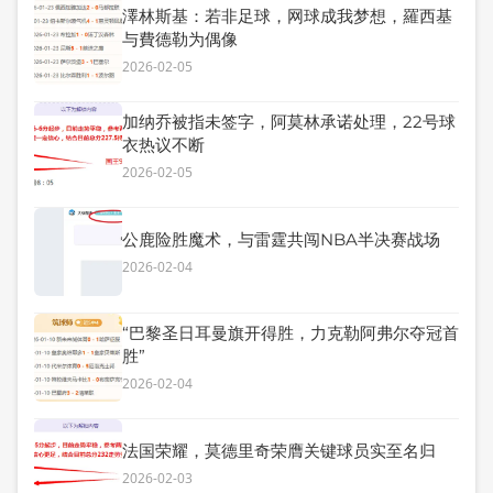
澤林斯基：若非足球，网球成我梦想，羅西基
与費德勒为偶像
2026-02-05
加纳乔被指未签字，阿莫林承诺处理，22号球
衣热议不断
2026-02-05
公鹿险胜魔术，与雷霆共闯NBA半决赛战场
2026-02-04
“巴黎圣日耳曼旗开得胜，力克勒阿弗尔夺冠首
胜”
2026-02-04
法国荣耀，莫德里奇荣膺关键球员实至名归
2026-02-03