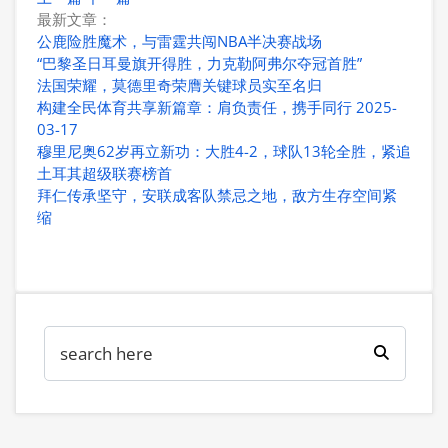
最新文章：
公鹿险胜魔术，与雷霆共闯NBA半决赛战场
“巴黎圣日耳曼旗开得胜，力克勒阿弗尔夺冠首胜”
法国荣耀，莫德里奇荣膺关键球员实至名归
构建全民体育共享新篇章：肩负责任，携手同行 2025-
03-17
穆里尼奥62岁再立新功：大胜4-2，球队13轮全胜，紧追
土耳其超级联赛榜首
拜仁传承坚守，安联成客队禁忌之地，敌方生存空间紧
缩