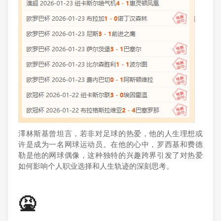
澤林斯基曾坦言，若非对足球的热爱，他的人生理想或
许是成为一名网球运动员。在他的心中，罗西基和费德
勒是他的网球偶像，这种独特的兴趣跨界引发了对热爱
如何影响个人职业选择和人生轨迹的深刻思考。
🤮