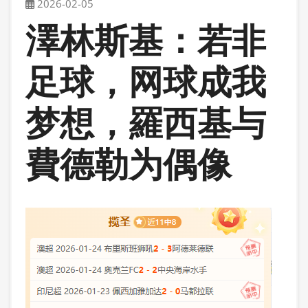
2026-02-05
澤林斯基：若非
足球，网球成我
梦想，羅西基与
費德勒为偶像