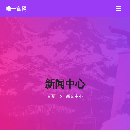
新闻中心
首页
新闻中心