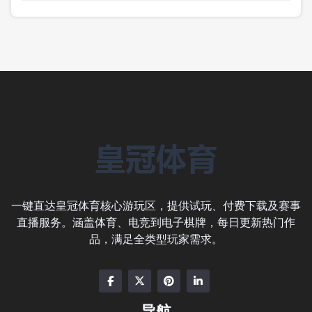
一键直达皇冠体育核心游玩区，提供试玩、付费下载及赛事
直播服务。涵盖体育、电竞到电子棋牌，每日更新热门作
品，满足全类型玩家需求。
导航