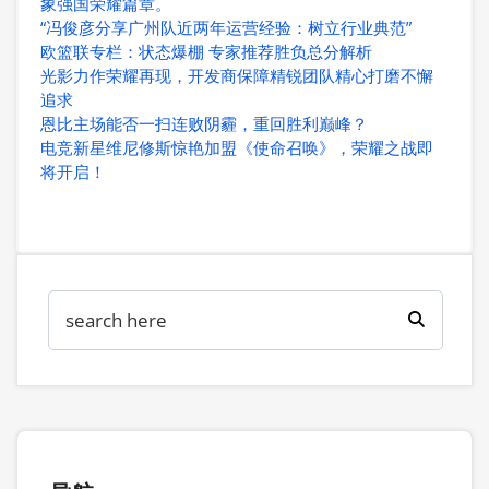
象强国荣耀篇章。
“冯俊彦分享广州队近两年运营经验：树立行业典范”
欧篮联专栏：状态爆棚 专家推荐胜负总分解析
光影力作荣耀再现，开发商保障精锐团队精心打磨不懈
追求
恩比主场能否一扫连败阴霾，重回胜利巅峰？
电竞新星维尼修斯惊艳加盟《使命召唤》，荣耀之战即
将开启！