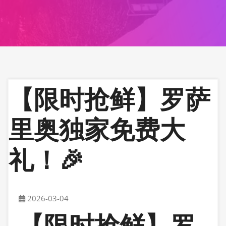
【限时抢鲜】罗萨
里奥独家免费大
礼！🎉
2026-03-04
【限时抢鲜】罗