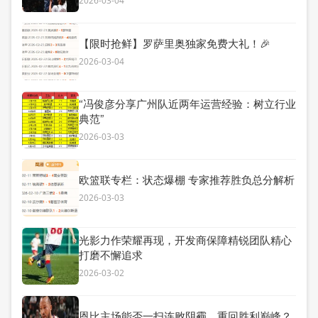
2026-03-04
【限时抢鲜】罗萨里奥独家免费大礼！🎉
2026-03-04
“冯俊彦分享广州队近两年运营经验：树立行业
典范”
2026-03-03
欧篮联专栏：状态爆棚 专家推荐胜负总分解析
2026-03-03
光影力作荣耀再现，开发商保障精锐团队精心
打磨不懈追求
2026-03-02
恩比主场能否一扫连败阴霾，重回胜利巅峰？