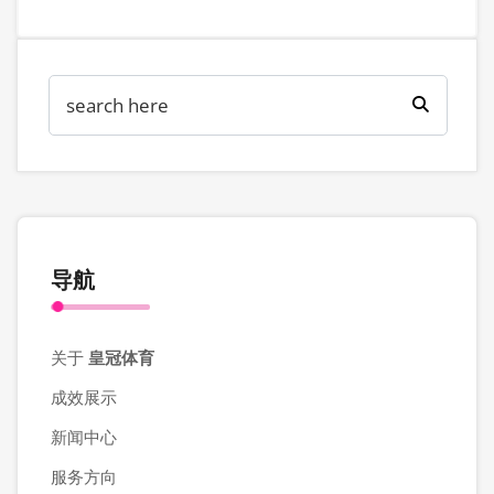
导航
关于
皇冠体育
成效展示
新闻中心
服务方向