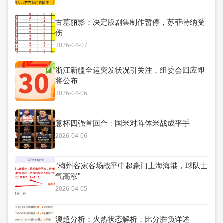
古墓丽影：决定版剧集制作暂停，苏菲特纳受
伤
2026-04-07
浙江新疆全运突发状况引关注，组委会回应即
将公布
2026-04-06
意杯四强首回合：国米对阵体米战成平手
2026-04-06
“梅州客家客场战平中超豪门上海海港，球队士
气高涨”
2026-04-05
澳超分析：火热状态解析，比分胜负详述