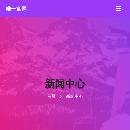
新闻中心
首页
新闻中心