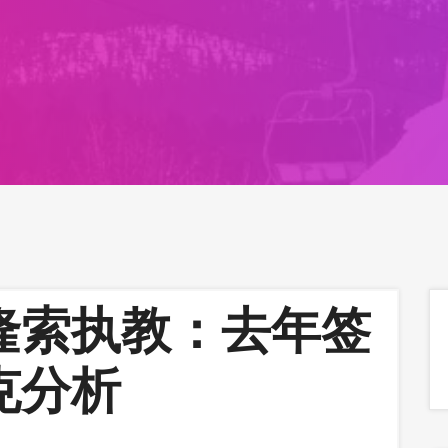
隆索执教：去年签
克分析