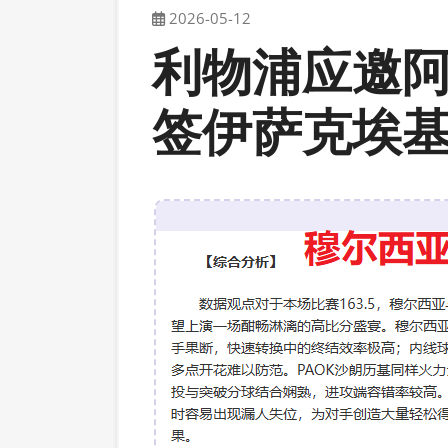
2026-05-12
利物浦应邀
签伊萨克埃