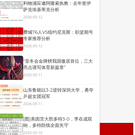
利物浦应邀阿隆索执教：去年签伊
萨克埃基蒂克分析
2026-05-12
费城76人VS纽约尼克斯：职篮期号
专家推荐分析
2026-05-12
“亚冬会金牌榜我国傲居首位，三大
亮点谱写体育新篇章”
2026-05-11
山东鲁能以3-2逆转深圳大学，勇夺
乒超女团冠军
2026-05-11
[图]美因茨大胜多特3-0，李在成双
响，多特防线全面失守
2026-05-10