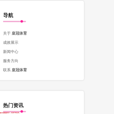
导航
关于
皇冠体育
成效展示
新闻中心
服务方向
联系
皇冠体育
热门资讯