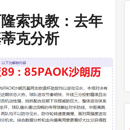
阿隆索执教：去年
基蒂克分析