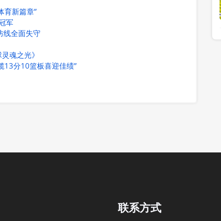
体育新篇章”
冠军
特防线全面失守
球灵魂之光》
13分10篮板喜迎佳绩”
联系方式