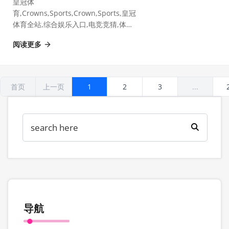
皇冠体
育,Crowns,Sports,Crown,Sports,皇冠
体育全站,综合娱乐入口,电竞竞猜,体育
竞猜,皇冠体育下载,英雄联盟,英雄联盟
阅读更多
竞猜,有礼投注,2025美洲杯小组赛日程
与规定详析
首页
上一页
1
2
3
...
导航