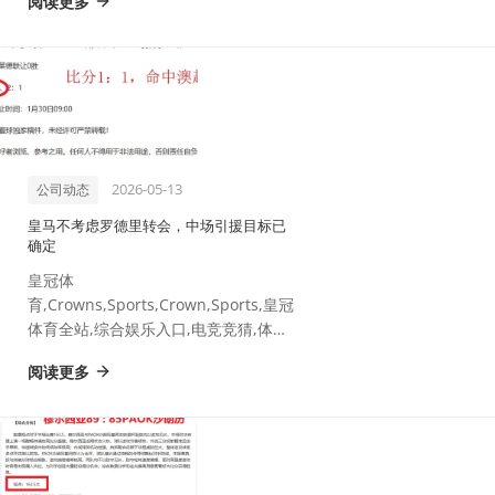
阅读更多
竞猜,有礼投注,欧联赛解读：期号专家
质合分析，里尔VS阿斯顿维拉比分预测
2026-05-13
公司动态
皇马不考虑罗德里转会，中场引援目标已
确定
皇冠体
育,Crowns,Sports,Crown,Sports,皇冠
体育全站,综合娱乐入口,电竞竞猜,体育
竞猜,皇冠体育下载,英雄联盟,英雄联盟
阅读更多
竞猜,有礼投注,皇马不考虑罗德里转
会，中场引援目标已确定