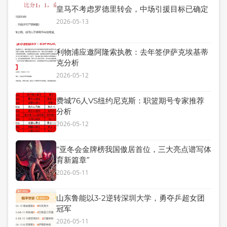
皇马不考虑罗德里转会，中场引援目标已确定
2026-05-13
利物浦应邀阿隆索执教：去年签伊萨克埃基蒂
克分析
2026-05-12
费城76人VS纽约尼克斯：职篮期号专家推荐
分析
2026-05-12
“亚冬会金牌榜我国傲居首位，三大亮点谱写体
育新篇章”
2026-05-11
山东鲁能以3-2逆转深圳大学，勇夺乒超女团
冠军
2026-05-11