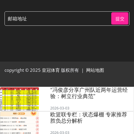
提交
copyright © 2025
皇冠体育
版权所有 |
网站地图
“冯俊彦分享广州队近两年运营经
验：树立行业典范”
2026-03-03
欧篮联专栏：状态爆棚 专家推荐
胜负总分解析
2026-03-03