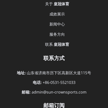
关于
皇冠体育
成效展示
新闻中心
服务方向
联系
皇冠体育
联系方式
地址:
山东省济南市历下区高新区大道115号
电话:
+86-0531-5521033
邮箱:
admin@sun-crownsports.com
邮箱订阅