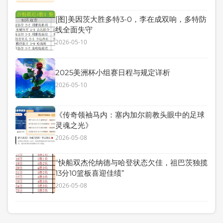
[图]美因茨大胜多特3-0，李在成双响，多特防
线全面失守
2026-05-10
2025美洲杯小组赛日程与规定详析
2026-05-10
《传奇领袖马内：塞内加尔前教头眼中的足球
灵魂之光》
2026-05-08
“快船双杰伦纳德与哈登状态欠佳，祖巴茨独揽
13分10篮板喜迎佳绩”
2026-05-08