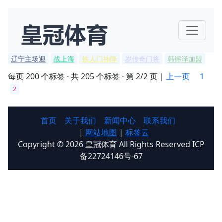
辽宁主场迎
战上海
铁人门神降
岁传奇门将
韩镕泽加盟
每页 200 个标签 · 共 205 个标签 · 第 2/2 页 |
上一页
1
2
首页
关于我们
新闻中心
联系我们
|
网站地图
|
标签云
Copyright © 2026 皇冠体育 All Rights Reserved ICP
备22724146号-67