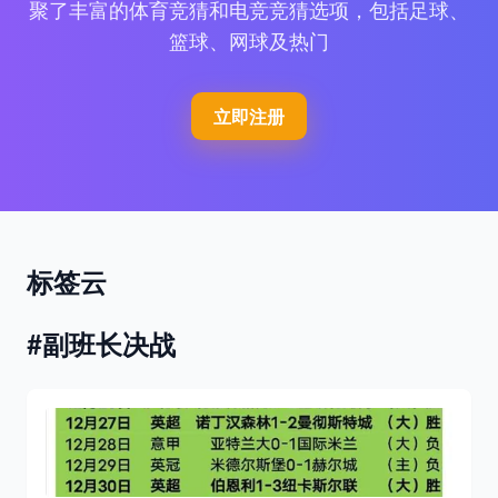
聚了丰富的体育竞猜和电竞竞猜选项，包括足球、
篮球、网球及热门
立即注册
标签云
#副班长决战