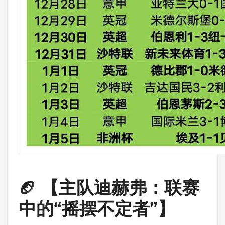
🏈 【主队迪赫弗：联赛
中的“摇摆不定者”】