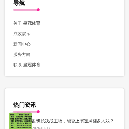
导航
关于
皇冠体育
成效展示
新闻中心
服务方向
联系
皇冠体育
热门资讯
副班长决战主场，能否上演逆风翻盘大戏？
2026-01-17