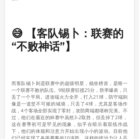
😅 【客队锡卜：联赛的
“不败神话”】
而客队锡卜则是联赛中的超级明星，稳坐榜首，是唯一
一个联赛不败的队伍。9轮联赛狂揽25分，胜率爆表，只
丢了一个平局。进攻端火力全开，打入21球，防守端则
像是一道坚不可摧的城墙，只丢了4球，尤其是客场作
战，4个客场全部实现了零封，攻防两端都堪称完美。不
过，他们在最近的杯赛中虽然3-2取胜，但丢掉了2球，
这在赛季初可是罕见的现象，似乎在暗示着双线作战
下，他们的体能和注意力开始出现小小的波动。目前他
们已经实现了各项赛事的10连胜，这样的统治力让人不