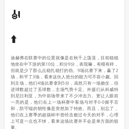
🎻
⬆️
迪赫弗在联赛中的位置就像是在秋千上荡漾，目前稳稳
地坐在中下游的第10位，积分9分，表现嘛，有模有样，
但就是少了那么点稳扎稳打的劲。9场比赛下来，赢了2
场，和平了3场，看来这伙人抢分的能力可不容小觑。回
到主场，他们4场比赛拿到5分，虽然只有一场败仗，但
进球数超过了丢球数，主场气势十足。外援们从科威特
到尼日利亚，为中前场带来了不少冲击力。更让人眼前
一亮的是，他们在上一场杯赛中客场与对手0-0握手言
和，防守端的韧性像是突然加了特效。而且，别忘了，
他们在上赛季的超级杯中曾经击败过今天的对手，心理
上可是一点也不怵，看来这场比赛并不会是单方面的较
量。