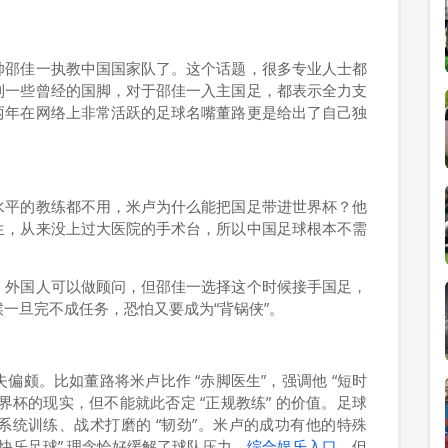
帅邵佳一执教中国国家队了。这个话题，很多专业人士都
到一些曾经的国脚，对于邵佳一入主国足，都表示全力支
两年在网络上非常活跃的足球名嘴董路更是给出了自己独
水平的教练都不用，米卢为什么能把国足带进世界杯？他
生，从来没上过大医院的手术台，所以中国足球根本不需
，外国人可以做顾问，但邵佳一选择这个时候接手国足，
一旦完不成任务，恐怕又要成为“背锅侠”。
偏颇。比如董路将米卢比作 “赤脚医生”，强调他 “短时
世界杯的现实，但不能就此否定 “正规教练” 的价值。足球
期系统训练、战术打磨的 “韧劲”。米卢的成功有他的特殊
快乐足球” 理念恰好缓解了球队压力，
综合娱乐入口
。但