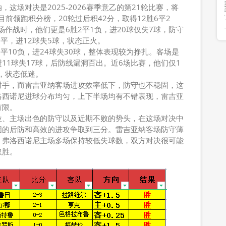
这场对决是2025-2026赛季意乙的第21轮比赛，将
尼目前领跑积分榜，20轮过后积42分，取得12胜6平2
场作战时，他们更是6胜2平1负，进20球仅失7球，防守
平，进12球失5球，状态正火。
5平10负，进24球失30球，整体表现较为挣扎。客场是
进11球失17球，后防线漏洞百出。近6场比赛，他们仅1
题，状态低迷。
对手，而雷吉亚纳客场进攻效率低下，防守也不稳固，这
洛西诺尼进球分布均匀，上下半场均有不错表现，雷吉亚
有限。
位、主场出色的防守以及近期不败的势头，在这场对决中
固的后防和高效的进攻争取到三分。雷吉亚纳客场防守薄
，弗洛西诺尼主场多场保持较低失球数，双方对决很可能
取胜。