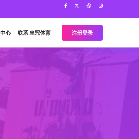
闻中心
联系
皇冠体育
注册登录