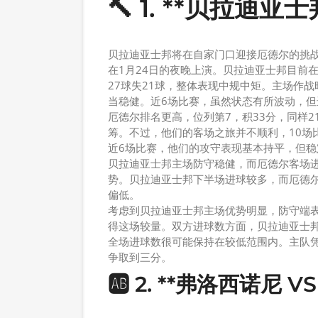
🔨 1. **贝拉迪亚士
贝拉迪亚士邦将在自家门口迎接厄德尔的挑战，
在1月24日的夜晚上演。贝拉迪亚士邦目前在
27球失21球，整体表现中规中矩。主场作战
当稳健。近6场比赛，虽然状态有所波动，但
厄德尔排名更高，位列第7，积33分，同样2
筹。不过，他们的客场之旅并不顺利，10场比
近6场比赛，他们的攻守表现基本持平，但稳
贝拉迪亚士邦主场防守稳健，而厄德尔客场
势。贝拉迪亚士邦下半场进球较多，而厄德
偏低。
考虑到贝拉迪亚士邦主场优势明显，防守端
得这场较量。双方进球数方面，贝拉迪亚士
全场进球数很可能保持在较低范围内。主队
争取到三分。
🆎 2. **弗洛西诺尼 V