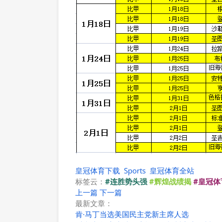
皇冠体育下载
Sports
皇冠体育全站
标签云：
#连胜势头强
#辉煌战绩揭
#皇冠体
上一篇
下一篇
最新文章：
肯·马丁当选美国民主党新主席人选