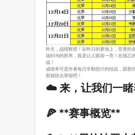
昨天，战绩辉煌！在昨日的赛场上，亚青的表
场85%的胜率，真是让人眼前一亮！在德乙
战！
成绩单可是作者每日辛勤统计的结晶，跟那些
那就快去举报吧！
☁️ 来，让我们一
🍕 **赛事概览**