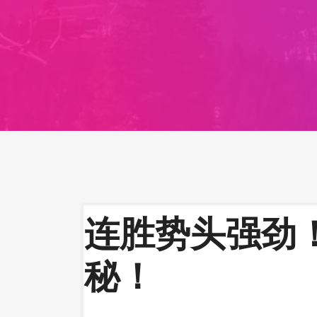
连胜势头强劲！
秘！