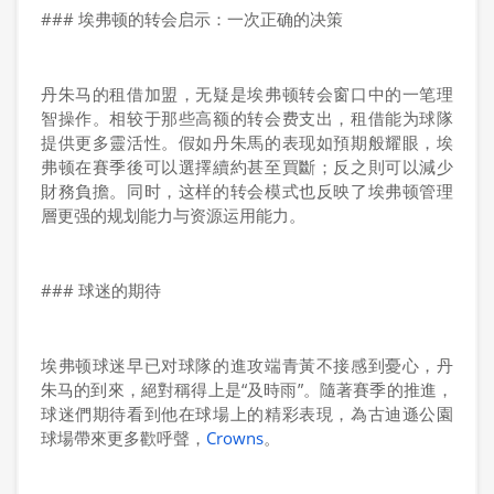
### 埃弗顿的转会启示：一次正确的决策
丹朱马的租借加盟，无疑是埃弗顿转会窗口中的一笔理
智操作。相较于那些高额的转会费支出，租借能为球隊
提供更多靈活性。假如丹朱馬的表现如預期般耀眼，埃
弗顿在賽季後可以選擇續約甚至買斷；反之則可以減少
財務負擔。同时，这样的转会模式也反映了埃弗顿管理
層更强的规划能力与资源运用能力。
### 球迷的期待
埃弗顿球迷早已对球隊的進攻端青黃不接感到憂心，丹
朱马的到來，絕對稱得上是“及時雨”。隨著賽季的推進，
球迷們期待看到他在球場上的精彩表現，為古迪遜公園
球場帶來更多歡呼聲，
Crowns
。