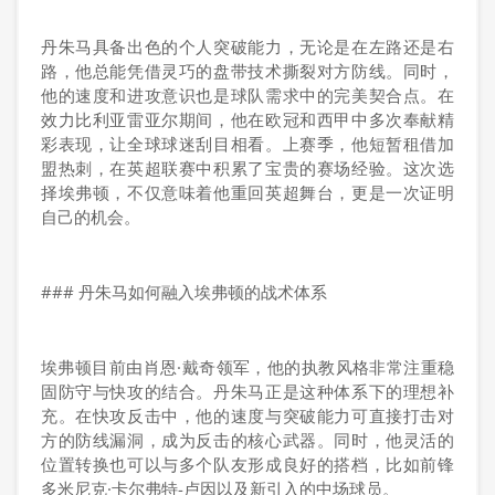
丹朱马具备出色的个人突破能力，无论是在左路还是右
路，他总能凭借灵巧的盘带技术撕裂对方防线。同时，
他的速度和进攻意识也是球队需求中的完美契合点。在
效力比利亚雷亚尔期间，他在欧冠和西甲中多次奉献精
彩表现，让全球球迷刮目相看。上赛季，他短暂租借加
盟热刺，在英超联赛中积累了宝贵的赛场经验。这次选
择埃弗顿，不仅意味着他重回英超舞台，更是一次证明
自己的机会。
### 丹朱马如何融入埃弗顿的战术体系
埃弗顿目前由肖恩·戴奇领军，他的执教风格非常注重稳
固防守与快攻的结合。丹朱马正是这种体系下的理想补
充。在快攻反击中，他的速度与突破能力可直接打击对
方的防线漏洞，成为反击的核心武器。同时，他灵活的
位置转换也可以与多个队友形成良好的搭档，比如前锋
多米尼克·卡尔弗特-卢因以及新引入的中场球员。