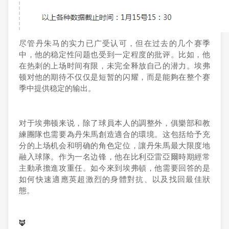
尽管丹朱马的实力已广受认可，但在过去的几个赛季
中，他的稳定性问题也受到一定程度的批评。比如，他
在热刺的上场时间有限，未完全释放自己的潜力。埃弗
顿对他的期待不仅仅是短暂的闪耀，而是能夠在整个赛
季中提供稳定的输出。
对于埃弗顿来说，除了球員本人的調整外，俱樂部和教
練團隊也需要為丹朱馬創造適合的環境。这包括给予充
分的上场机会和明确的角色定位，讓丹朱馬最大限度地
融入球隊。作为一名边锋，他在比利亞雷亞爾時期經常
主動承擔進攻重任。如今來到埃弗頓，他需要回答的是
如何快速適應英超激烈的身體對抗、以及找回最佳狀
態。
🦊