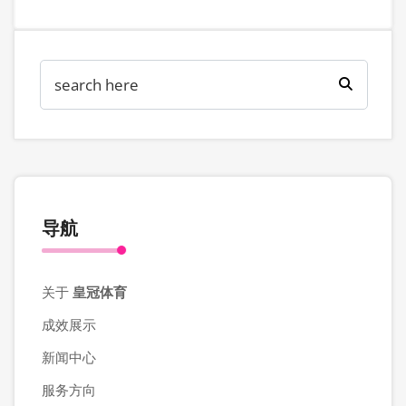
导航
关于
皇冠体育
成效展示
新闻中心
服务方向