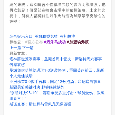
總的來說，這次轉會不僅讓埃弗頓的實力明顯增強，也
再次彰顯了俱樂部在轉會市場中的積極策略。未來的比
賽中，所有人都將關注丹朱馬能否為球隊帶來突破性的
改變！
综合娱乐入口
英雄联盟竞猜
有礼投注
标签云：
#官方公布
#丹朱马成功
#加盟埃弗顿
上一篇
下一篇
最新文章：
塔神辞世笼罩赛事，圣诞首周末竞技：斯洛特周六赛事
倍感哀愁
曼城凭借哈兰德进球1-0逆袭热刺，重回英超前四，刷新
个人最佳战绩
亚洲榜首0-0握手言和，国足12分泡汤，印尼暗自窃喜
新疆男篮关键对决 赵睿继续缺阵
“京浙对决95-101，赛后承受多重打击：球员受伤，教练
组直言！”
斯诺克赛：斯佳辉与雷佩凡无缘四强