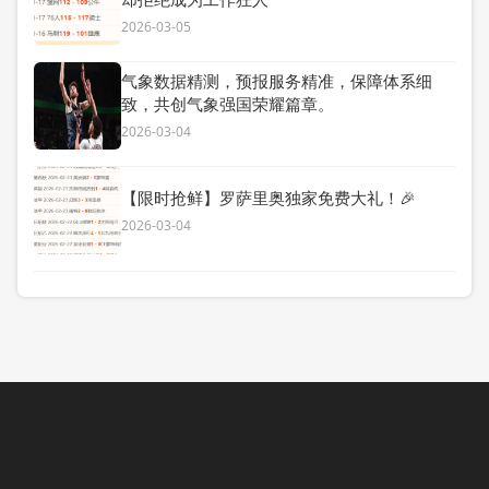
2026-03-05
气象数据精测，预报服务精准，保障体系细
致，共创气象强国荣耀篇章。
2026-03-04
【限时抢鲜】罗萨里奥独家免费大礼！🎉
2026-03-04