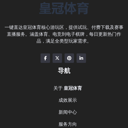
一键直达皇冠体育核心游玩区，提供试玩、付费下载及赛事
直播服务。涵盖体育、电竞到电子棋牌，每日更新热门作
品，满足全类型玩家需求。
导航
关于
皇冠体育
成效展示
新闻中心
服务方向