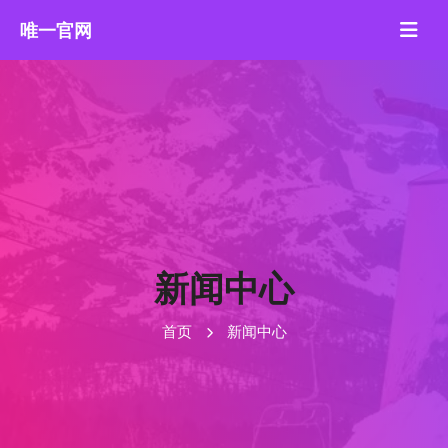
新闻中心
首页
新闻中心