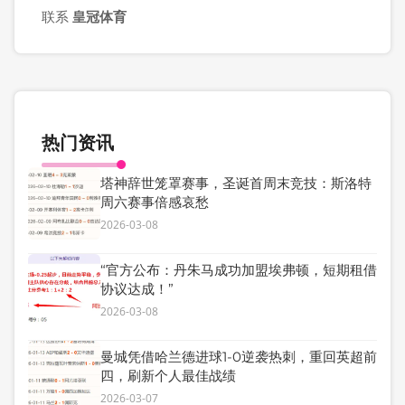
联系
皇冠体育
热门资讯
塔神辞世笼罩赛事，圣诞首周末竞技：斯洛特
周六赛事倍感哀愁
2026-03-08
“官方公布：丹朱马成功加盟埃弗顿，短期租借
协议达成！”
2026-03-08
曼城凭借哈兰德进球1-0逆袭热刺，重回英超前
四，刷新个人最佳战绩
2026-03-07