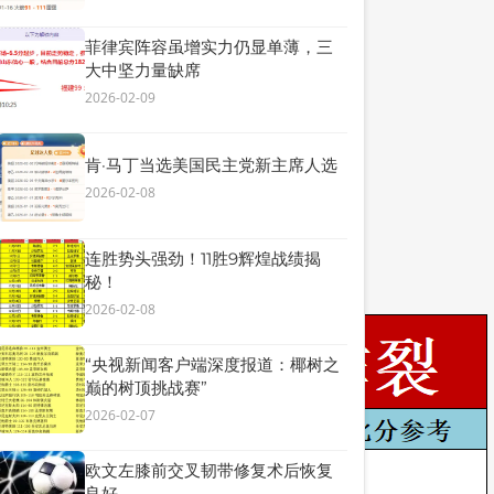
菲律宾阵容虽增实力仍显单薄，三
大中坚力量缺席
2026-02-09
肯·马丁当选美国民主党新主席人选
2026-02-08
连胜势头强劲！11胜9辉煌战绩揭
秘！
2026-02-08
“央视新闻客户端深度报道：椰树之
巅的树顶挑战赛”
2026-02-07
欧文左膝前交叉韧带修复术后恢复
良好