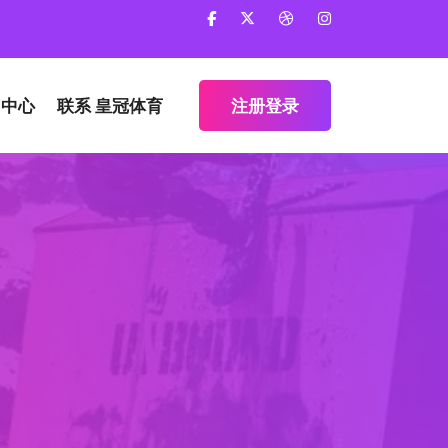
闻中心
联系
皇冠体育
注册登录