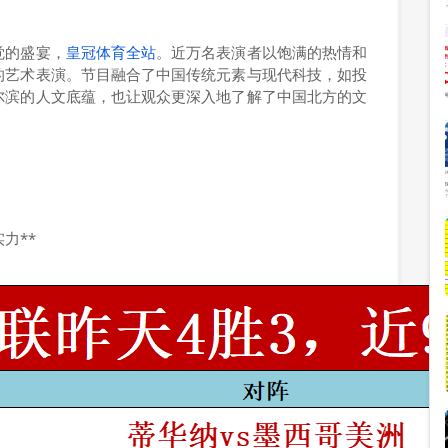
觉的盛宴，
皇冠体育全站
。近万名表演者以饱满的热情和
的艺术表演。节目融合了中国传统元素与现代科技，如投
尔滨的人文底蕴，也让观众更深入地了解了中国北方的文
力**