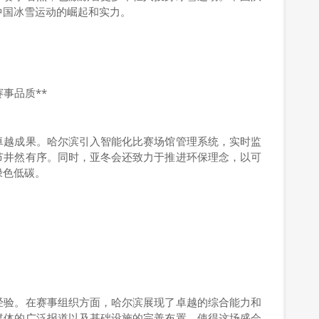
中国冰雪运动的崛起和实力。
事品质**
卓越成果。哈尔滨引入智能化比赛场馆管理系统，实时监
节井然有序。同时，亚冬会还致力于推进环保理念，以可
绿色低碳。
经验。在赛事组织方面，哈尔滨展现了卓越的综合能力和
媒体的广泛报道以及基础设施的完善布置，使得这场盛会