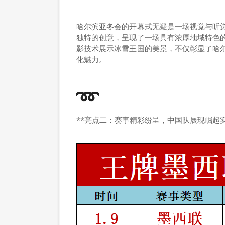
哈尔滨亚冬会的开幕式无疑是一场视觉与听
独特的创意，呈现了一场具有浓厚地域特色
影技术展示冰雪王国的美景，不仅彰显了哈
化魅力。
➿
**亮点二：赛事精彩纷呈，中国队展现崛起实