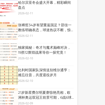
哈尔滨亚冬会盛大开幕，精彩瞬间
盘点
2026-02-11
张稀哲34岁有望重返国足？邵佳一
教练明确表态，球迷热议不断，惊
喜频传！
2026-02-11
独家揭秘：奇才与魔术巅峰对决，
19胜12辉煌战果等你一探究竟！
2026-02-10
比利时国家队深情送别维尔通亨：
难忘往昔，共度退役岁月
2026-02-10
21岁新星费尔明夏赛惊艳亮相，欧
洲杯奥运双冠王前景可期，6战6球
独领风骚！
2026-02-09