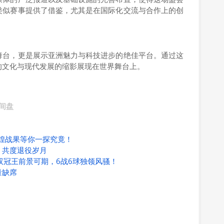
类似赛事提供了借鉴，尤其是在国际化交流与合作上的创
舞台，更是展示亚洲魅力与科技进步的绝佳平台。通过这
的文化与现代发展的缩影展现在世界舞台上。
间盘
辉煌战果等你一探究竟！
，共度退役岁月
双冠王前景可期，6战6球独领风骚！
量缺席