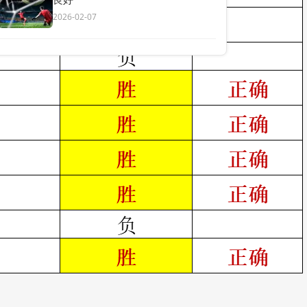
2026-02-07